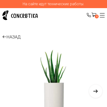
На сайте идут технические работы.
0
НАЗАД