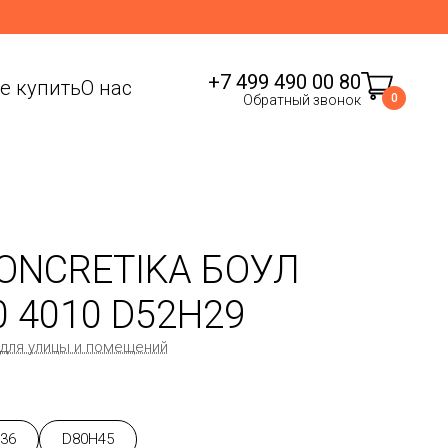
+7 499 490 00 80
де купить
О нас
0
Обратный звонок
ONCRETIKA БОУЛ
0 4010 D52H29
 для улицы и помещений
36
D80H45