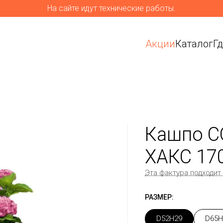
На сайте идут технические работы.
Акции
Каталог
Г
Кашпо C
ХАКС 17
Эта фактура подходит
РАЗМЕР:
D52H29
D65H