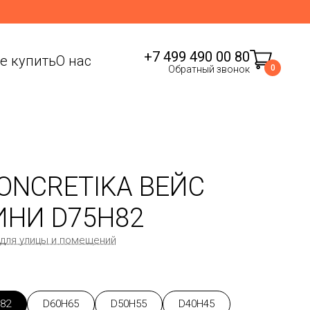
+7 499 490 00 80
де купить
О нас
0
Обратный звонок
ONCRETIKA ВЕЙС
ИНИ D75H82
 для улицы и помещений
82
D60H65
D50H55
D40H45