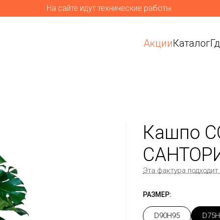
На сайте идут технические работы.
Акции
Каталог
Г
Кашпо C
САНТОР
Эта фактура подходит
РАЗМЕР:
D90H95
D75H