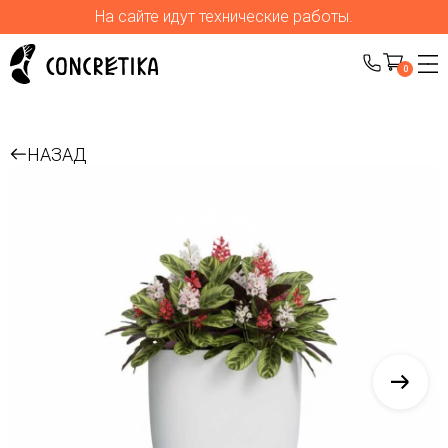
На сайте идут технические работы.
0
НАЗАД