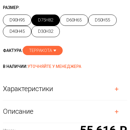
РАЗМЕР:
D90H95
D75H82
D60H65
D50H55
D40H45
D30H32
ТЕРРАКОТА
ФАКТУРА:
В НАЛИЧИИ:
УТОЧНЯЙТЕ У МЕНЕДЖЕРА
Характеристики
Описание