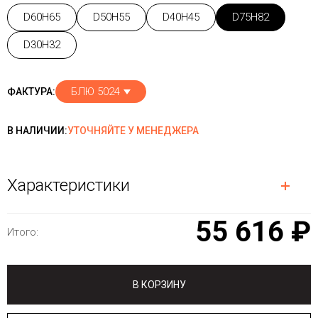
D60H65
D50H55
D40H45
D75H82
D30H32
БЛЮ 5024
ФАКТУРА:
В НАЛИЧИИ:
УТОЧНЯЙТЕ У МЕНЕДЖЕРА
Характеристики
55 616 ₽
Итого:
В КОРЗИНУ