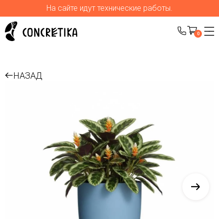
На сайте идут технические работы.
0
НАЗАД