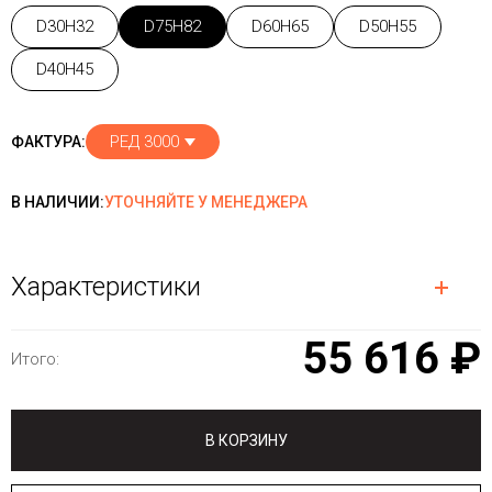
D30H32
D75H82
D60H65
D50H55
D40H45
РЕД 3000
ФАКТУРА:
В НАЛИЧИИ:
УТОЧНЯЙТЕ У МЕНЕДЖЕРА
Характеристики
55 616 ₽
Итого:
В КОРЗИНУ