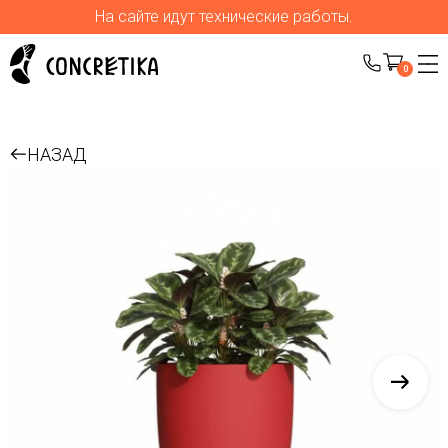
На сайте идут технические работы.
0
НАЗАД