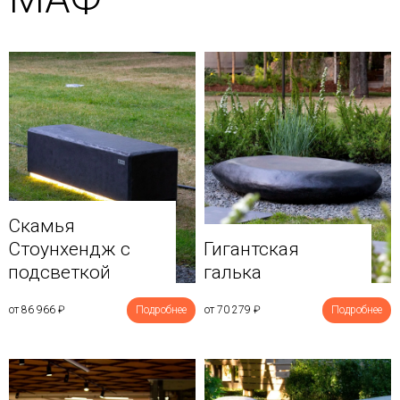
Скамья
Стоунхендж с
Гигантская
подсветкой
галька
от 86 966
₽
Подробнее
от 70 279
₽
Подробнее