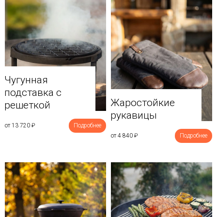
Чугунная
подставка с
Жаростойкие
решеткой
рукавицы
от 13 720
₽
Подробнее
от 4 840
₽
Подробнее