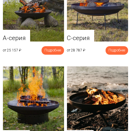
A-серия
C-серия
от 25 157
₽
Подробнее
от 28 787
₽
Подробнее