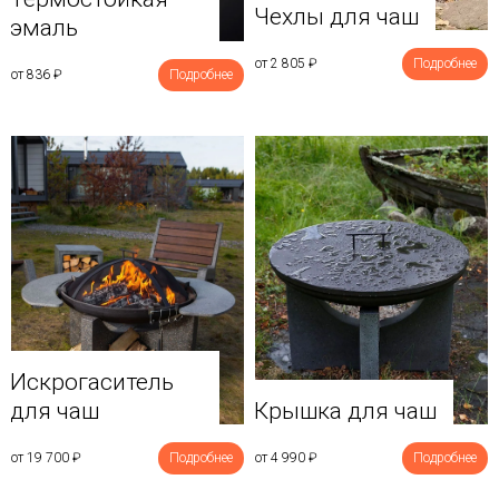
Чехлы для чаш
эмаль
от 2 805
₽
Подробнее
от 836
₽
Подробнее
Искрогаситель
для чаш
Крышка для чаш
от 19 700
₽
Подробнее
от 4 990
₽
Подробнее