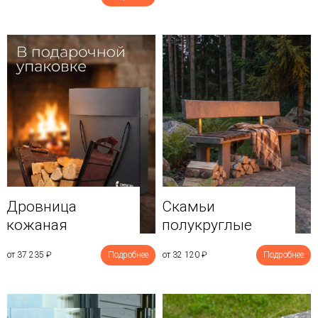
Дровница
Скамьи
кожаная
полукруглые
от 37 235
₽
Подробнее
от 32 120
₽
Подробнее