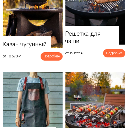
Решетка для
чаши
Казан чугунный
от 19 822
₽
Подробнее
от 10 670
₽
Подробнее