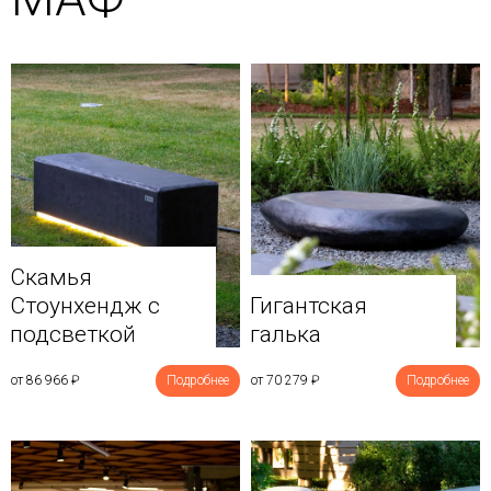
Скамья
Стоунхендж с
Гигантская
подсветкой
галька
от 86 966
₽
Подробнее
от 70 279
₽
Подробнее