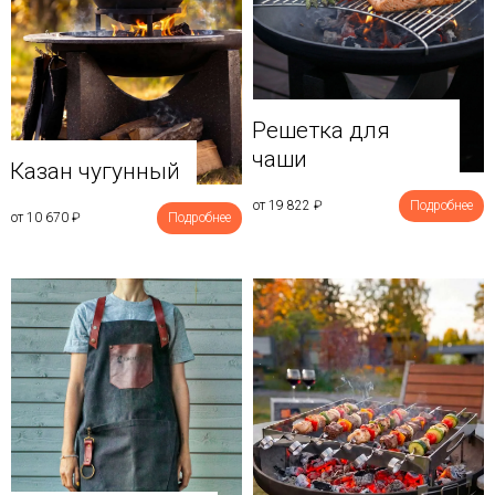
Решетка для
чаши
Казан чугунный
от 19 822
₽
Подробнее
от 10 670
₽
Подробнее