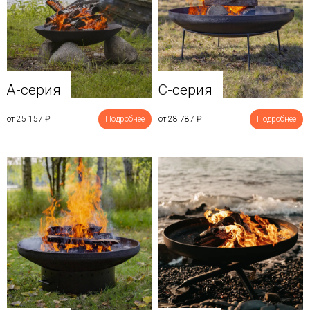
A-серия
C-серия
от 25 157
₽
Подробнее
от 28 787
₽
Подробнее