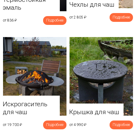
Чехлы для чаш
эмаль
от 2 805
₽
Подробнее
от 836
₽
Подробнее
Искрогаситель
для чаш
Крышка для чаш
от 19 700
₽
Подробнее
от 4 990
₽
Подробнее