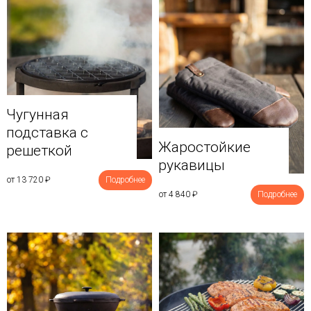
Чугунная
подставка с
Жаростойкие
решеткой
рукавицы
от 13 720
₽
Подробнее
от 4 840
₽
Подробнее