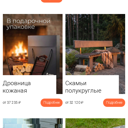
Дровница
Скамьи
кожаная
полукруглые
от 37 235
₽
Подробнее
от 32 120
₽
Подробнее