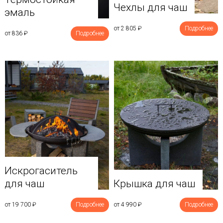
Чехлы для чаш
эмаль
от 2 805
₽
Подробнее
от 836
₽
Подробнее
Искрогаситель
для чаш
Крышка для чаш
от 19 700
₽
Подробнее
от 4 990
₽
Подробнее