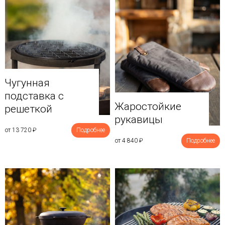
Чугунная
подставка с
Жаростойкие
решеткой
рукавицы
от 13 720
₽
Подробнее
от 4 840
₽
Подробнее