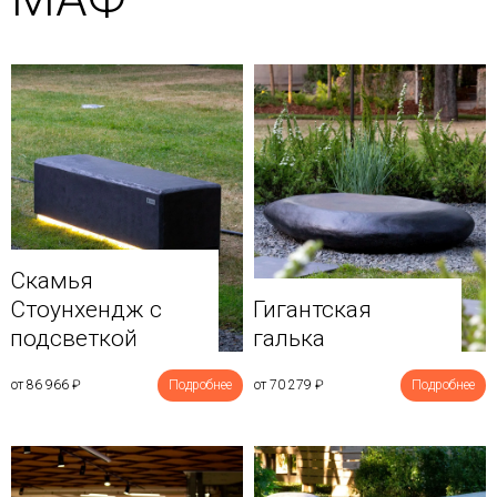
Скамья
Стоунхендж с
Гигантская
подсветкой
галька
от 86 966
₽
Подробнее
от 70 279
₽
Подробнее