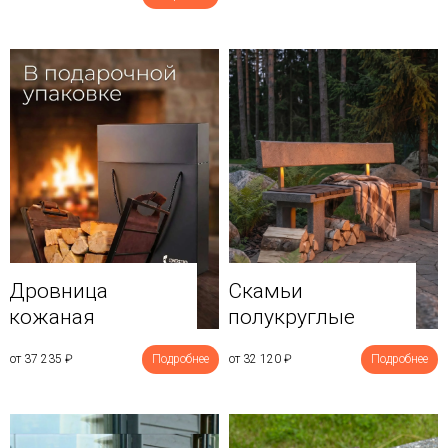
Дровница
Скамьи
кожаная
полукруглые
от 37 235
₽
Подробнее
от 32 120
₽
Подробнее