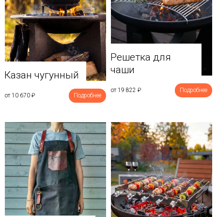
Решетка для
чаши
Казан чугунный
от 19 822
₽
Подробнее
от 10 670
₽
Подробнее