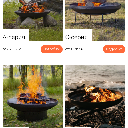
A-серия
C-серия
от 25 157
₽
Подробнее
от 28 787
₽
Подробнее