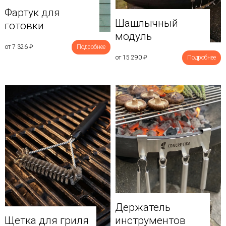
Фартук для
Шашлычный
готовки
модуль
от 7 326
₽
Подробнее
от 15 290
₽
Подробнее
Держатель
Щетка для гриля
инструментов