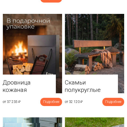
Дровница
Скамьи
кожаная
полукруглые
от 37 235
₽
Подробнее
от 32 120
₽
Подробнее