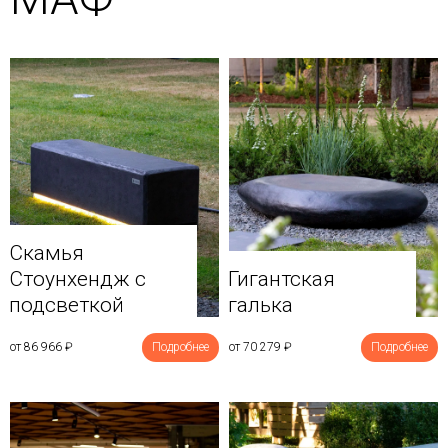
Скамья
Стоунхендж с
Гигантская
подсветкой
галька
от 86 966
₽
Подробнее
от 70 279
₽
Подробнее