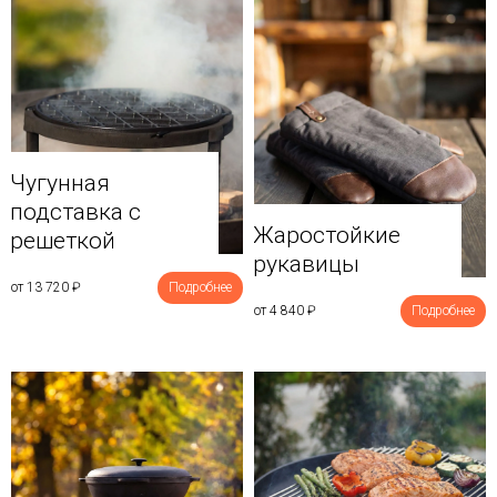
Чугунная
подставка с
Жаростойкие
решеткой
рукавицы
от 13 720
₽
Подробнее
от 4 840
₽
Подробнее