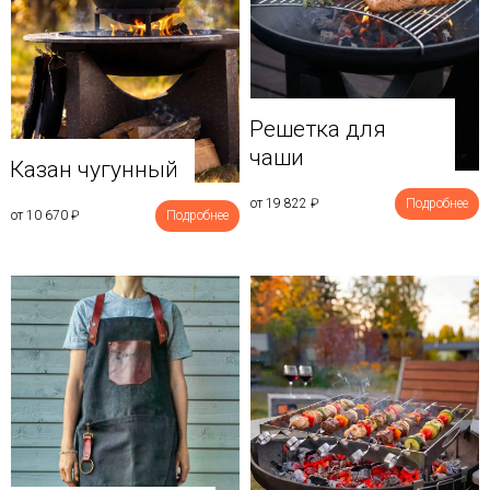
Решетка для
чаши
Казан чугунный
от 19 822
₽
Подробнее
от 10 670
₽
Подробнее