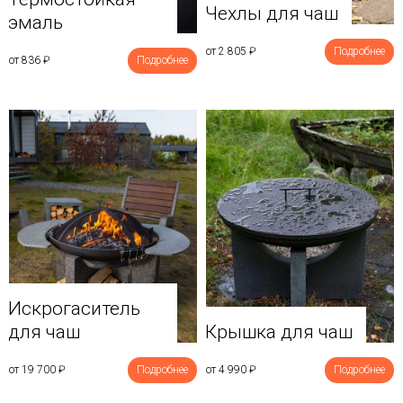
Чехлы для чаш
эмаль
от 2 805
₽
Подробнее
от 836
₽
Подробнее
Искрогаситель
для чаш
Крышка для чаш
от 19 700
₽
Подробнее
от 4 990
₽
Подробнее