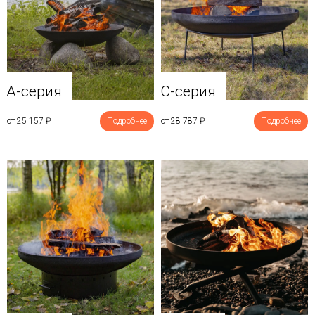
A-серия
C-серия
от 25 157
₽
Подробнее
от 28 787
₽
Подробнее