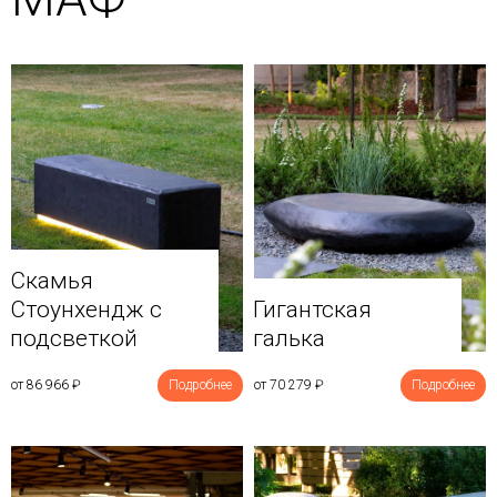
Скамья
Стоунхендж с
Гигантская
подсветкой
галька
от 86 966
₽
Подробнее
от 70 279
₽
Подробнее