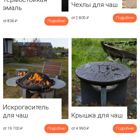
Чехлы для чаш
эмаль
от 2 805
₽
Подробнее
от 836
₽
Подробнее
Искрогаситель
для чаш
Крышка для чаш
от 19 700
₽
Подробнее
от 4 990
₽
Подробнее