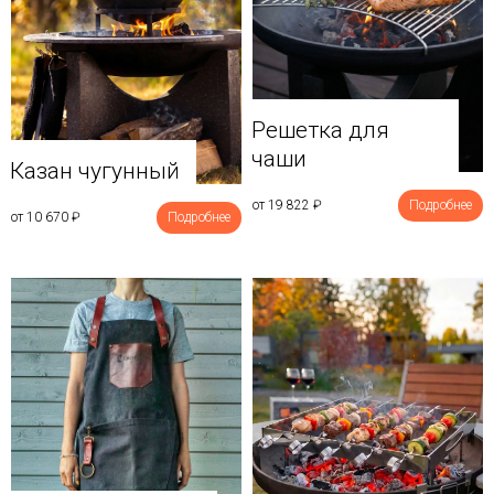
Решетка для
чаши
Казан чугунный
от 19 822
₽
Подробнее
от 10 670
₽
Подробнее