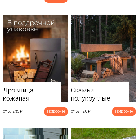
Дровница
Скамьи
кожаная
полукруглые
от 37 235
₽
Подробнее
от 32 120
₽
Подробнее