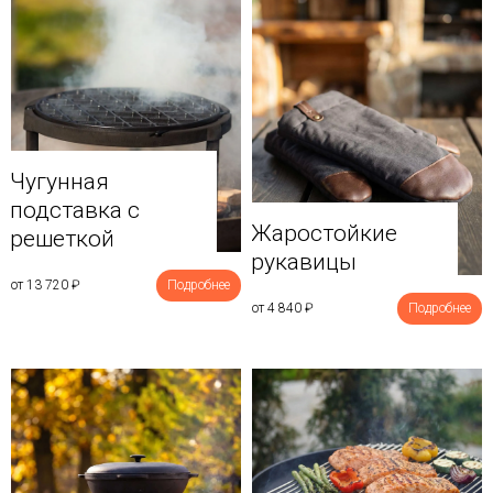
Чугунная
подставка с
Жаростойкие
решеткой
рукавицы
от 13 720
₽
Подробнее
от 4 840
₽
Подробнее