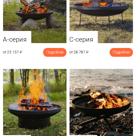
A-серия
C-серия
от 25 157
₽
Подробнее
от 28 787
₽
Подробнее