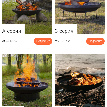
A-серия
C-серия
от 25 157
₽
Подробнее
от 28 787
₽
Подробнее