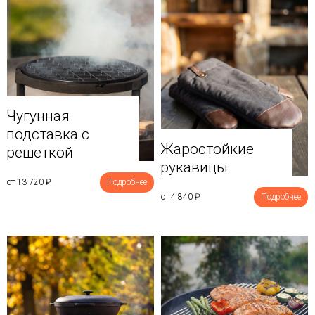
Чугунная
подставка с
Жаростойкие
решеткой
рукавицы
от 13 720
₽
Подробнее
от 4 840
₽
Подробнее