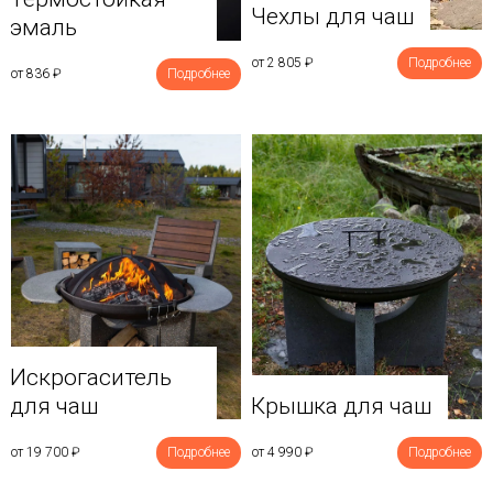
Чехлы для чаш
эмаль
от 2 805
₽
Подробнее
от 836
₽
Подробнее
Искрогаситель
для чаш
Крышка для чаш
от 19 700
₽
Подробнее
от 4 990
₽
Подробнее