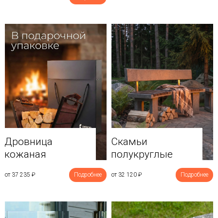
Дровница
Скамьи
кожаная
полукруглые
от 37 235
₽
Подробнее
от 32 120
₽
Подробнее