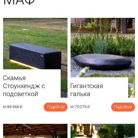
Скамья
Стоунхендж с
Гигантская
подсветкой
галька
от 86 966
₽
Подробнее
от 70 279
₽
Подробнее