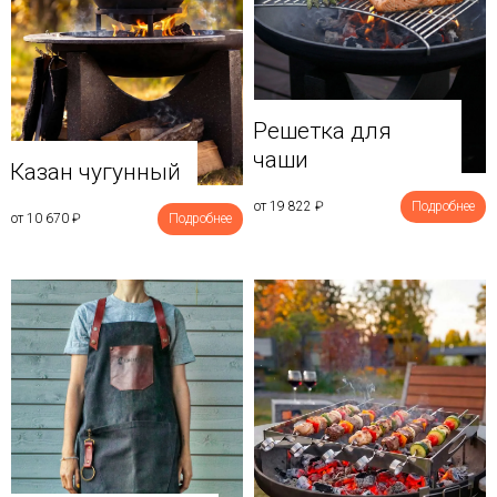
Решетка для
чаши
Казан чугунный
от 19 822
₽
Подробнее
от 10 670
₽
Подробнее