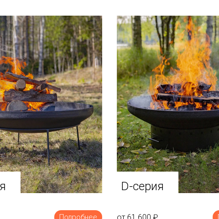
я
D-серия
от 61 600
₽
Подробнее