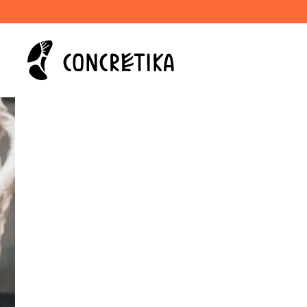
Решения п
класса дл