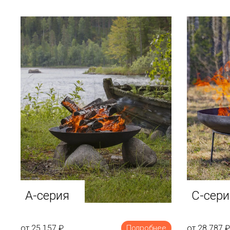
A-серия
C-сери
от 25 157
₽
от 28 787
₽
Подробнее