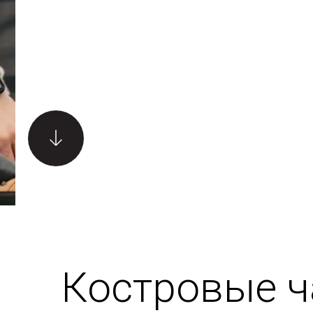
и помещен
Листайте вниз
Костровые 