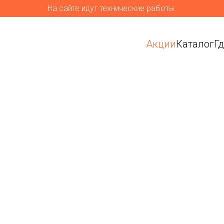
На сайте идут технические работы.
Акции
Каталог
Г
ремиум-
я улицы