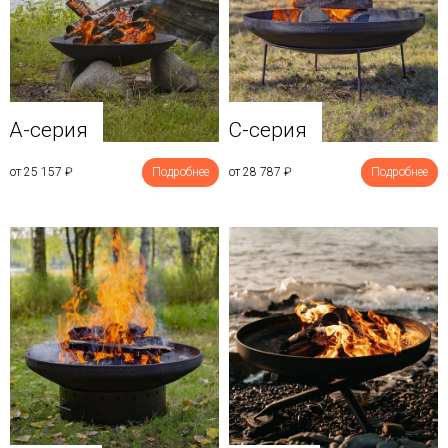
A-серия
C-серия
от 25 157
₽
Подробнее
от 28 787
₽
Подробнее