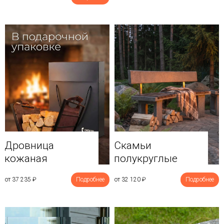
Дровница
Скамьи
кожаная
полукруглые
от 37 235
₽
Подробнее
от 32 120
₽
Подробнее