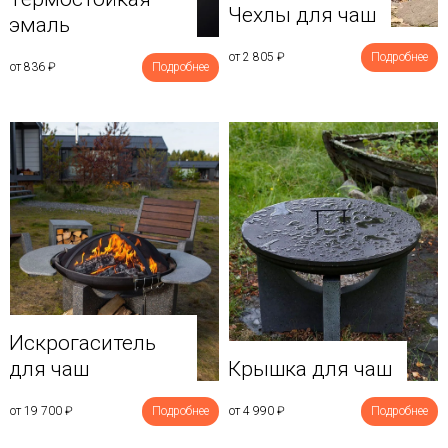
Чехлы для чаш
эмаль
от 2 805
₽
Подробнее
от 836
₽
Подробнее
Искрогаситель
для чаш
Крышка для чаш
от 19 700
₽
Подробнее
от 4 990
₽
Подробнее