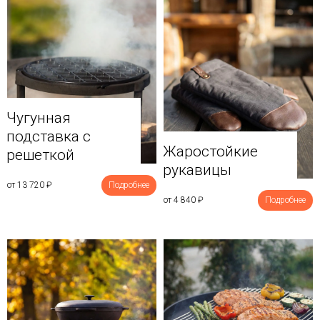
Чугунная
подставка с
Жаростойкие
решеткой
рукавицы
от 13 720
₽
Подробнее
от 4 840
₽
Подробнее