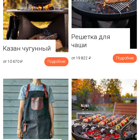
Решетка для
чаши
Казан чугунный
от 19 822
₽
Подробнее
от 10 670
₽
Подробнее