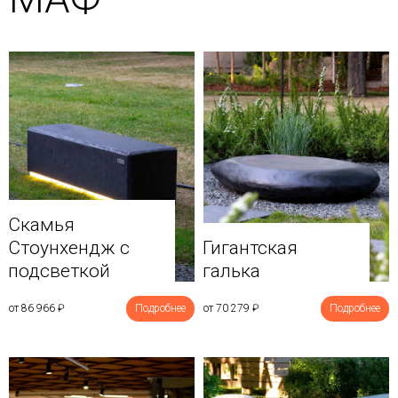
Скамья
Стоунхендж с
Гигантская
подсветкой
галька
от 86 966
₽
Подробнее
от 70 279
₽
Подробнее