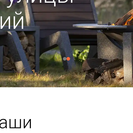
ий
чаши