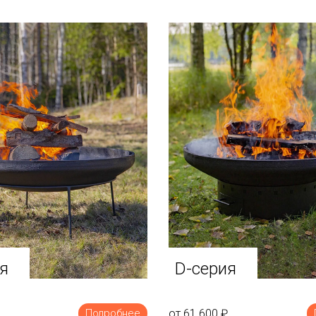
я
D-серия
от 61 600
₽
Подробнее