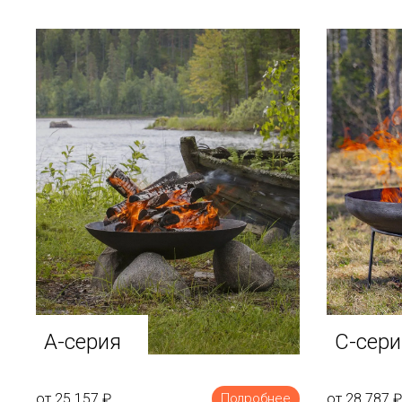
A-серия
C-сери
от 25 157
₽
от 28 787
₽
Подробнее