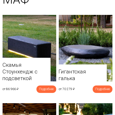
Скамья
Стоунхендж с
Гигантская
подсветкой
галька
от 86 966
₽
Подробнее
от 70 279
₽
Подробнее