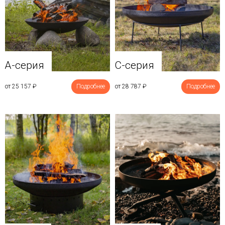
A-серия
C-серия
от 25 157
₽
Подробнее
от 28 787
₽
Подробнее