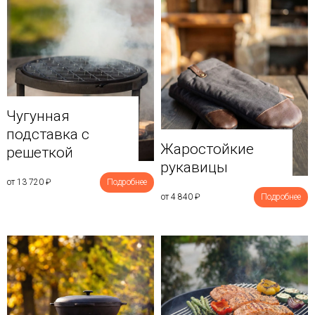
Чугунная
подставка с
Жаростойкие
решеткой
рукавицы
от 13 720
₽
Подробнее
от 4 840
₽
Подробнее