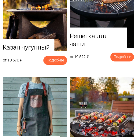
Решетка для
чаши
Казан чугунный
от 19 822
₽
Подробнее
от 10 670
₽
Подробнее