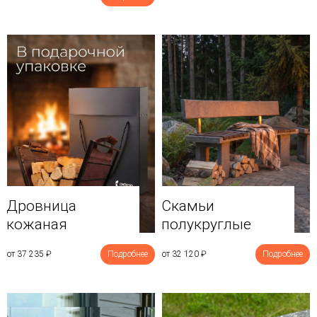
Дровница
Скамьи
кожаная
полукруглые
от 37 235
₽
Подробнее
от 32 120
₽
Подробнее