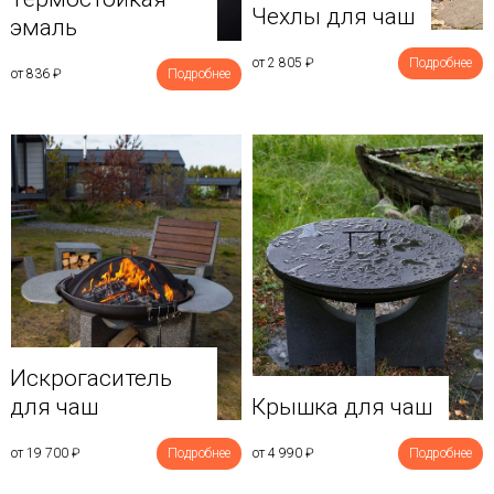
Чехлы для чаш
эмаль
от 2 805
₽
Подробнее
от 836
₽
Подробнее
Искрогаситель
для чаш
Крышка для чаш
от 19 700
₽
Подробнее
от 4 990
₽
Подробнее