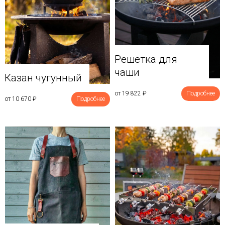
Решетка для
чаши
Казан чугунный
от 19 822
₽
Подробнее
от 10 670
₽
Подробнее