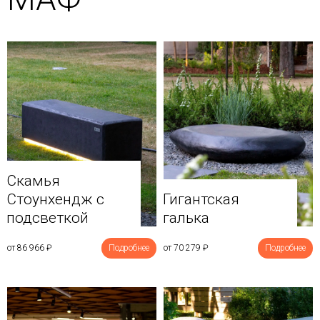
Скамья
Стоунхендж с
Гигантская
подсветкой
галька
от 86 966
₽
Подробнее
от 70 279
₽
Подробнее