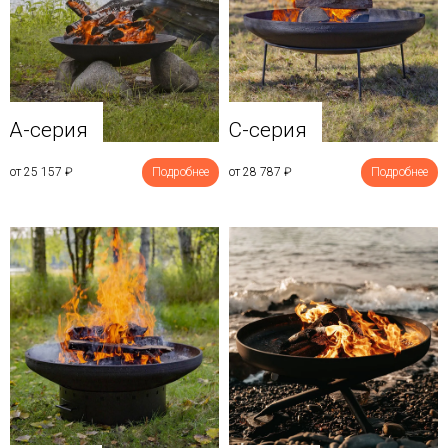
A-серия
C-серия
от 25 157
₽
Подробнее
от 28 787
₽
Подробнее