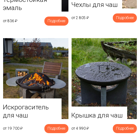
Чехлы для чаш
эмаль
от 2 805
₽
Подробнее
от 836
₽
Подробнее
Искрогаситель
для чаш
Крышка для чаш
от 19 700
₽
Подробнее
от 4 990
₽
Подробнее