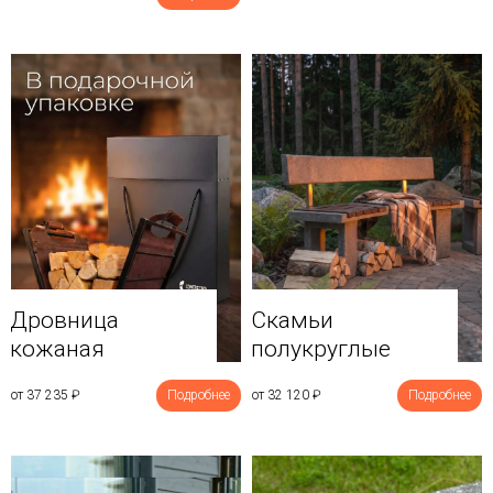
Дровница
Скамьи
кожаная
полукруглые
от 37 235
₽
Подробнее
от 32 120
₽
Подробнее