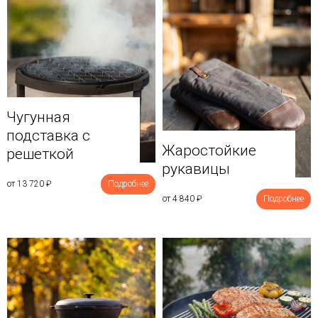
Чугунная
подставка с
Жаростойкие
решеткой
рукавицы
от 13 720
₽
Подробнее
от 4 840
₽
Подробнее