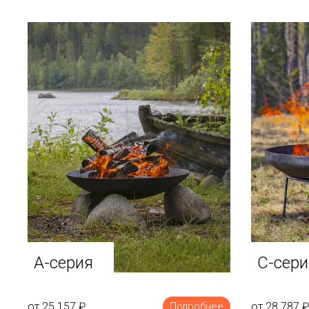
A-серия
C-сери
от 25 157
₽
от 28 787
₽
Подробнее