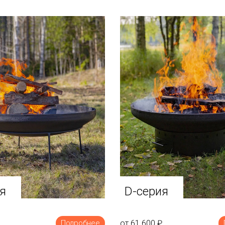
я
D-серия
от 61 600
₽
Подробнее