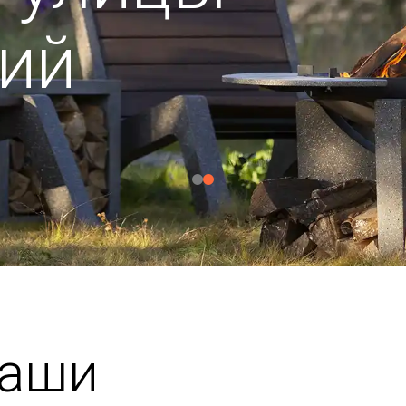
ий
чаши