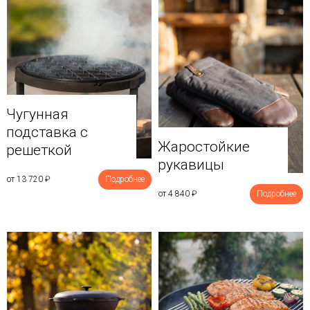
Чугунная
подставка с
Жаростойкие
решеткой
рукавицы
от 13 720
₽
Подробнее
от 4 840
₽
Подробнее