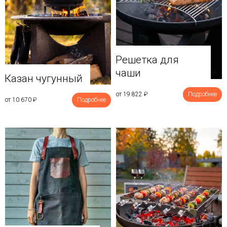
Решетка для
чаши
Казан чугунный
от 19 822
₽
Подробнее
от 10 670
₽
Подробнее