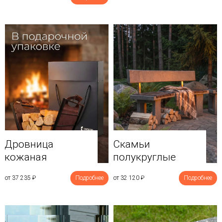
Дровница
Скамьи
кожаная
полукруглые
от 37 235
₽
Подробнее
от 32 120
₽
Подробнее