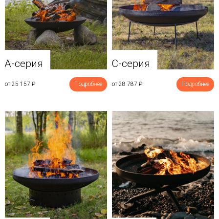
A-серия
C-серия
от 25 157
₽
Подробнее
от 28 787
₽
Подробнее