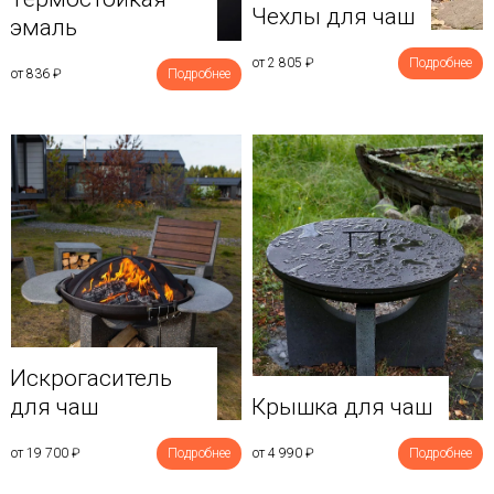
Чехлы для чаш
эмаль
от 2 805
₽
Подробнее
от 836
₽
Подробнее
Искрогаситель
для чаш
Крышка для чаш
от 19 700
₽
Подробнее
от 4 990
₽
Подробнее