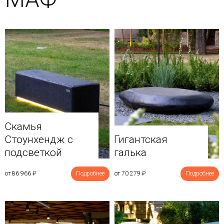
Скамья
Стоунхендж с
Гигантская
подсветкой
галька
от 86 966
₽
Подробнее
от 70 279
₽
Подробнее