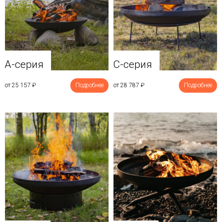
A-серия
C-серия
от 25 157
₽
Подробнее
от 28 787
₽
Подробнее