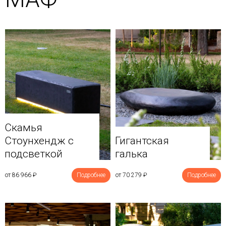
Скамья
Стоунхендж с
Гигантская
подсветкой
галька
от 86 966
₽
Подробнее
от 70 279
₽
Подробнее