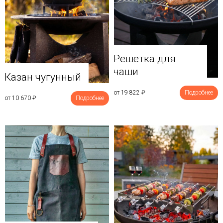
Решетка для
чаши
Казан чугунный
от 19 822
₽
Подробнее
от 10 670
₽
Подробнее