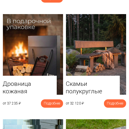
Дровница
Скамьи
кожаная
полукруглые
от 37 235
₽
Подробнее
от 32 120
₽
Подробнее