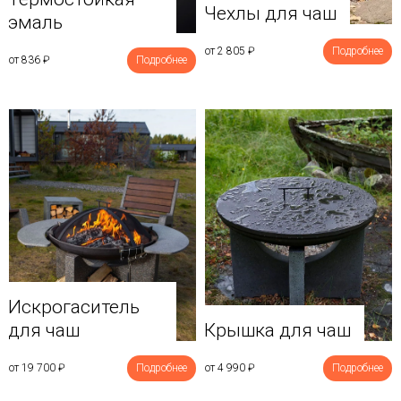
Чехлы для чаш
эмаль
от 2 805
₽
Подробнее
от 836
₽
Подробнее
Искрогаситель
для чаш
Крышка для чаш
от 19 700
₽
Подробнее
от 4 990
₽
Подробнее