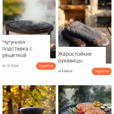
Чугунная
подставка с
Жаростойкие
решеткой
рукавицы
от 13 720
₽
Подробнее
от 4 840
₽
Подробнее