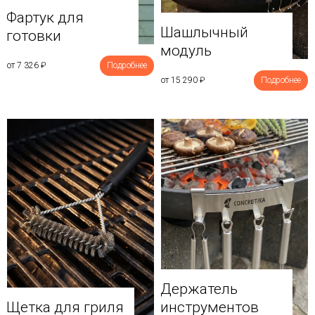
Фартук для
Шашлычный
готовки
модуль
от 7 326
₽
Подробнее
от 15 290
₽
Подробнее
Держатель
Щетка для гриля
инструментов