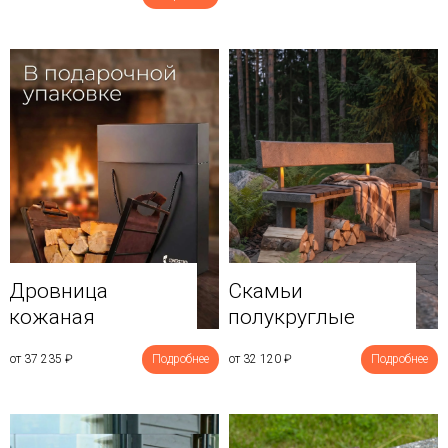
Дровница
Скамьи
кожаная
полукруглые
от 37 235
₽
Подробнее
от 32 120
₽
Подробнее