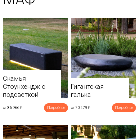
Скамья
Стоунхендж с
Гигантская
подсветкой
галька
от 86 966
₽
Подробнее
от 70 279
₽
Подробнее