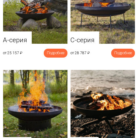
A-серия
C-серия
от 25 157
₽
Подробнее
от 28 787
₽
Подробнее