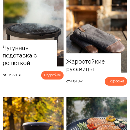
Чугунная
подставка с
Жаростойкие
решеткой
рукавицы
от 13 720
₽
Подробнее
от 4 840
₽
Подробнее