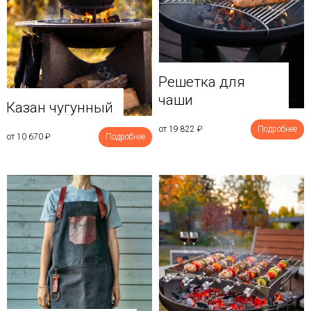
Решетка для
чаши
Казан чугунный
от 19 822
₽
Подробнее
от 10 670
₽
Подробнее