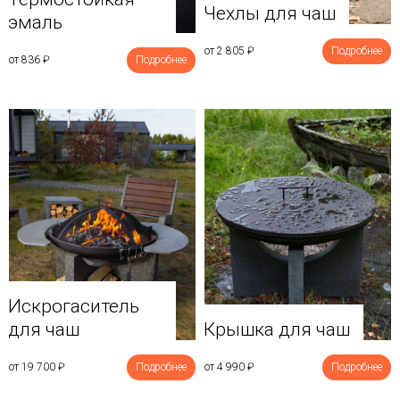
Чехлы для чаш
эмаль
от 2 805
₽
Подробнее
от 836
₽
Подробнее
Искрогаситель
для чаш
Крышка для чаш
от 19 700
₽
Подробнее
от 4 990
₽
Подробнее