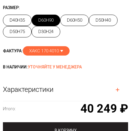
РАЗМЕР:
D40H35
D60H90
D60H50
D50H40
D50H75
D30H24
ХАКС 170 4010
ФАКТУРА:
В НАЛИЧИИ:
УТОЧНЯЙТЕ У МЕНЕДЖЕРА
Характеристики
40 249 ₽
Итого:
В КОРЗИНУ