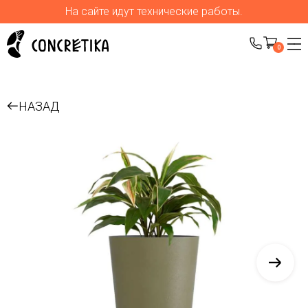
На сайте идут технические работы.
0
НАЗАД