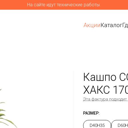
На сайте идут технические работы.
Акции
Каталог
Г
Кашпо C
ХАКС 17
Эта фактура подходит
РАЗМЕР:
D40H35
D60H