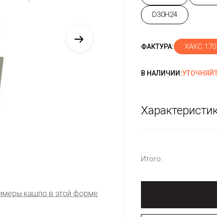
D30H24
ХАКС 170
ФАКТУРА:
В НАЛИЧИИ:
УТОЧНЯЙТ
Характеристи
Итого:
имеры кашпо в этой форме