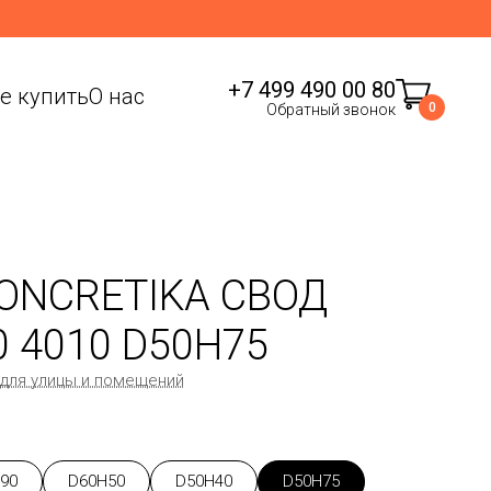
+7 499 490 00 80
де купить
О нас
0
Обратный звонок
ONCRETIKA СВОД
0 4010 D50H75
 для улицы и помещений
90
D60H50
D50H40
D50H75